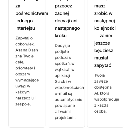
za
przeocz
masz
pośrednictwem
żadnej
zrobić w
jednego
decyzji ani
następnej
interfejsu
następnego
kolejności
kroku
— zanim
Zapytaj o
jeszcze
cokolwiek.
Decyzje
Asana Dash
będziesz
podjęte
zna Twoje
podczas
musiał
cele,
spotkań, w
zapytać
priorytety i
wątkach w
obszary
Twoja
aplikacji
wymagające
zawsze
Slack i w
uwagi w
dostępna
wiadomościach
każdym
AI, która
e-mail są
narzędziu i
współpracuje
automatycznie
zespole.
z każdą
powiązane
osobą.
z Twoimi
projektami.