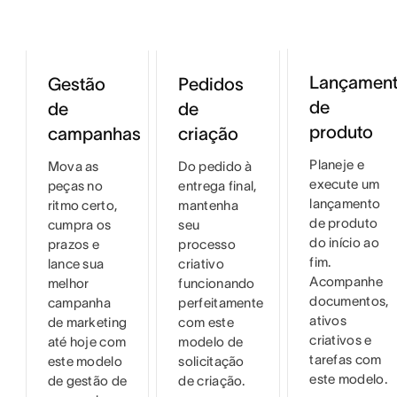
Lançamen
Gestão
Pedidos
de
de
de
produto
campanhas
criação
Planeje e
Mova as
Do pedido à
execute um
peças no
entrega final,
lançamento
ritmo certo,
mantenha
de produto
cumpra os
seu
do início ao
prazos e
processo
fim.
lance sua
criativo
Acompanhe
melhor
funcionando
documentos,
campanha
perfeitamente
ativos
de marketing
com este
criativos e
até hoje com
modelo de
tarefas com
este modelo
solicitação
este modelo.
de gestão de
de criação.