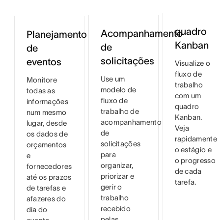
quadro
Acompanhamento
Planejamento
Kanban
de
de
solicitações
eventos
Visualize o
fluxo de
Use um
Monitore
trabalho
modelo de
todas as
com um
fluxo de
informações
quadro
trabalho de
num mesmo
Kanban.
acompanhamento
lugar, desde
Veja
de
os dados de
rapidamente
solicitações
orçamentos
o estágio e
para
e
o progresso
organizar,
fornecedores
de cada
priorizar e
até os prazos
tarefa.
gerir o
de tarefas e
trabalho
afazeres do
recebido
dia do
pelas