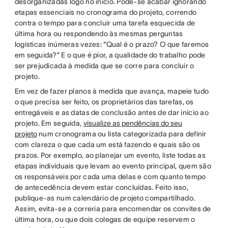
desorganizadas logo no início. Pode-se acabar ignorando
etapas essenciais no cronograma do projeto, correndo
contra o tempo para concluir uma tarefa esquecida de
última hora ou respondendo às mesmas perguntas
logísticas inúmeras vezes: “Qual é o prazo? O que faremos
em seguida?” E o que é pior, a qualidade do trabalho pode
ser prejudicada à medida que se corre para concluir o
projeto.
Em vez de fazer planos à medida que avança, mapeie tudo
o que precisa ser feito, os proprietários das tarefas, os
entregáveis e as datas de conclusão antes de dar início ao
projeto. Em seguida,
visualize as pendências do seu
projeto
num cronograma ou lista categorizada para definir
com clareza o que cada um está fazendo e quais são os
prazos. Por exemplo, ao planejar um evento, liste todas as
etapas individuais que levam ao evento principal, quem são
os responsáveis por cada uma delas e com quanto tempo
de antecedência devem estar concluídas. Feito isso,
publique-as num calendário de projeto compartilhado.
Assim, evita-se a correria para encomendar os convites de
última hora, ou que dois colegas de equipe reservem o