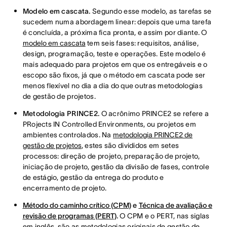
Modelo em cascata.
Segundo esse modelo, as tarefas se
sucedem numa abordagem linear: depois que uma tarefa
é concluída, a próxima fica pronta, e assim por diante. O
modelo em cascata
tem seis fases: requisitos, análise,
design, programação, teste e operações. Este modelo é
mais adequado para projetos em que os entregáveis e o
escopo são fixos, já que o método em cascata pode ser
menos flexível no dia a dia do que outras metodologias
de gestão de projetos.
Metodologia PRINCE2.
O acrônimo PRINCE2 se refere a
PRojects IN Controlled Environments, ou projetos em
ambientes controlados. Na
metodologia PRINCE2 de
gestão de projetos
, estes são divididos em setes
processos: direção de projeto, preparação de projeto,
iniciação de projeto, gestão da divisão de fases, controle
de estágio, gestão da entrega do produto e
encerramento de projeto.
Método do caminho crítico (CPM)
e
Técnica de avaliação e
revisão de programas (PERT)
.
O CPM e o PERT, nas siglas
em inglês, são as metodologias originais de gestão de