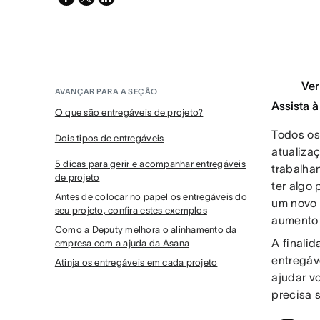
twitter
Ver
AVANÇAR PARA A SEÇÃO
Assista 
O que são entregáveis de projeto?
Todos os
Dois tipos de entregáveis
atualizaç
5 dicas para gerir e acompanhar entregáveis
trabalha
de projeto
ter algo 
Antes de colocar no papel os entregáveis do
um novo 
seu projeto, confira estes exemplos
aumento
Como a Deputy melhora o alinhamento da
A finali
empresa com a ajuda da Asana
entregáv
Atinja os entregáveis em cada projeto
ajudar v
precisa s