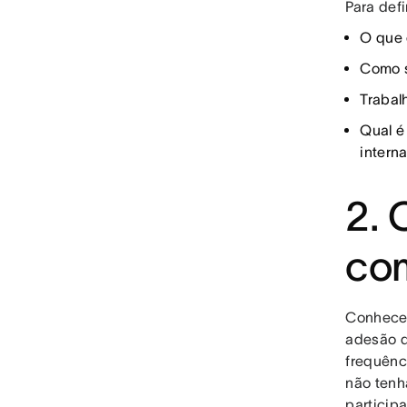
Para def
O que 
Como s
Trabal
Qual é
intern
2. 
com
Conhecer
adesão d
frequênc
não tenh
particip