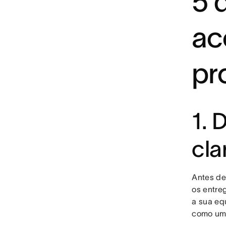
5 
ac
pr
1. 
cla
Antes de 
os entre
a sua eq
como um 