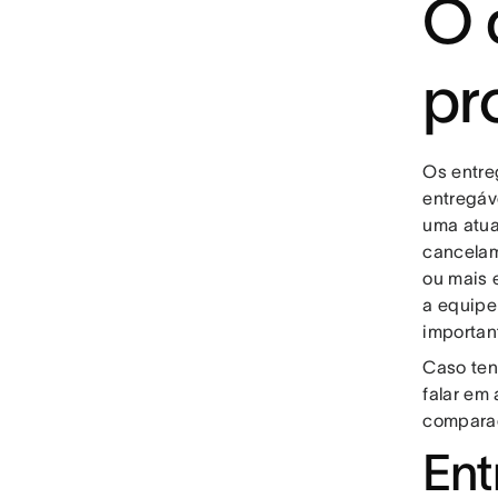
O 
pr
Os entre
entregáv
uma atua
cancelam
ou mais e
a equipe 
importan
Caso ten
falar em
compara
Ent