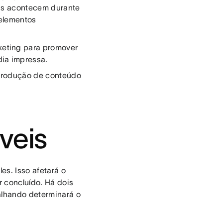
mas acontecem durante
elementos
eting para promover
ia impressa.
produção de conteúdo
veis
es. Isso afetará o
r concluído. Há dois
balhando determinará o