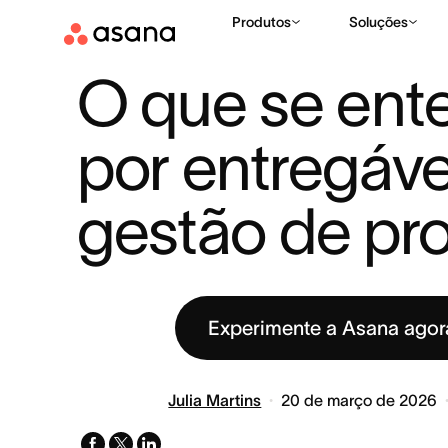
Produtos
Soluções
RECURSOS
GESTÃO DE PROJETOS
O QUE SE ENTENDE PO
|
|
O que se ent
por entregável
gestão de pro
Experimente a Asana ago
Julia Martins
20 de março de 2026
facebook
x-
linkedin