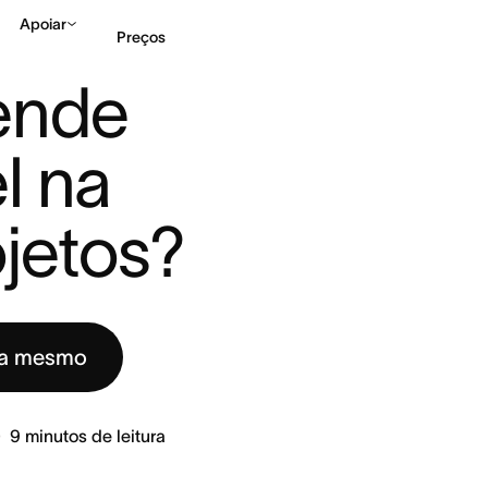
Apoiar
Preços
R ENTREGÁVEL NA GEST ...
ende 
Falar com Vendas
Ve
 na 
jetos?
ra mesmo
9
minutos de leitura