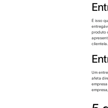
Ent
É isso q
entregáv
produto 
apresent
clientela.
Ent
Um entre
afeta di
empresa o
empresa,