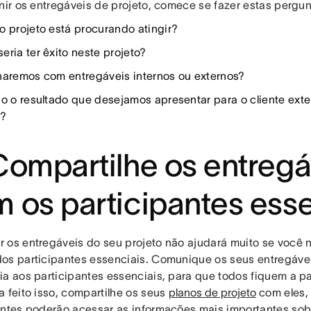
inir os entregáveis de projeto, comece se fazer estas pergun
o projeto está procurando atingir?
eria ter êxito neste projeto?
haremos com entregáveis internos ou externos?
 o o resultado que desejamos apresentar para o cliente ext
a?
Compartilhe os entregá
 os participantes esse
 os entregáveis do seu projeto não ajudará muito se você 
os participantes essenciais. Comunique os seus entregávei
ia aos participantes essenciais, para que todos fiquem a p
a feito isso, compartilhe os seus
planos de projeto
com eles,
antes poderão acessar as informações mais importantes sobr