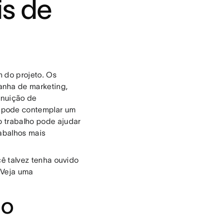
is de
m do projeto. Os
anha de marketing,
inuição de
 pode contemplar um
do trabalho pode ajudar
rabalhos mais
cê talvez tenha ouvido
 Veja uma
do