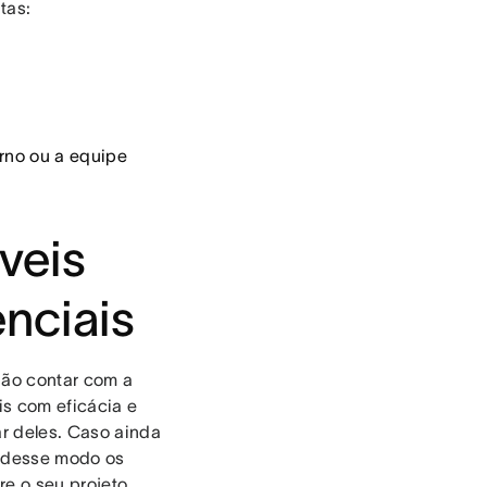
tas:
erno ou a equipe
veis
nciais
não contar com a
s com eficácia e
ar deles. Caso ainda
 desse modo os
e o seu projeto.