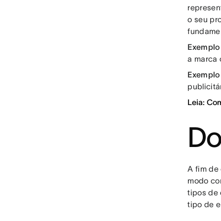
represen
o seu pro
fundamen
Exemplo 
a marca 
Exemplo 
publicitá
Leia: Com
Do
A fim de
modo com
tipos de
tipo de e