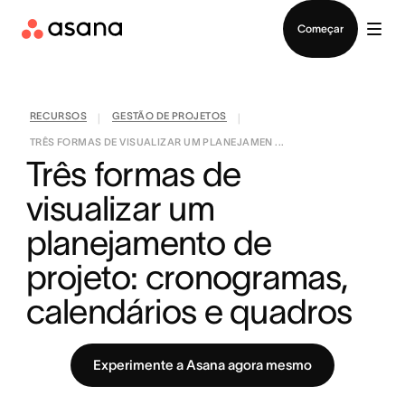
Falar com Vendas
Começar
RECURSOS
GESTÃO DE PROJETOS
|
|
TRÊS FORMAS DE VISUALIZAR UM PLANEJAMEN ...
Três formas de 
visualizar um 
planejamento de 
projeto: cronogramas, 
calendários e quadros
Experimente a Asana agora mesmo