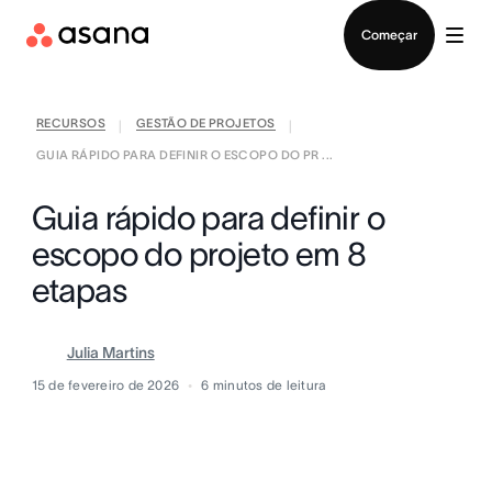
Falar com Vendas
Começar
RECURSOS
GESTÃO DE PROJETOS
|
|
GUIA RÁPIDO PARA DEFINIR O ESCOPO DO PR ...
Guia rápido para definir o
escopo do projeto em 8
etapas
Julia Martins
15 de fevereiro de 2026
6
minutos de leitura