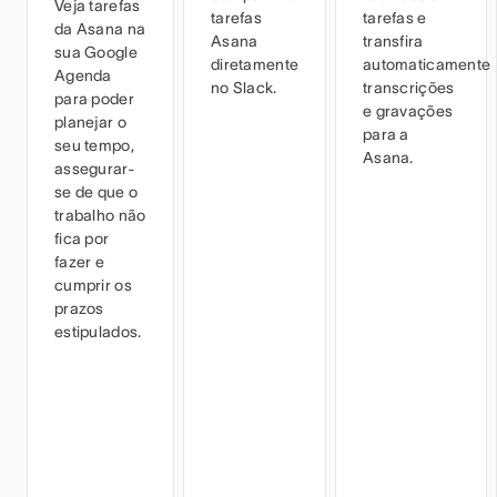
Veja tarefas
tarefas
tarefas e
da Asana na
Asana
transfira
sua Google
diretamente
automaticamente
Agenda
no Slack.
transcrições
para poder
e gravações
planejar o
para a
seu tempo,
Asana.
assegurar-
se de que o
trabalho não
fica por
fazer e
cumprir os
prazos
estipulados.