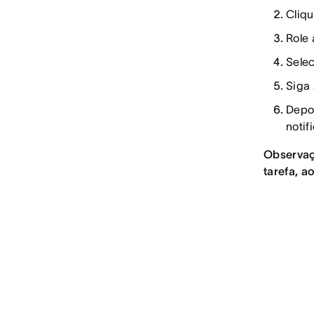
Cliqu
Role 
Selec
Siga 
Depoi
notif
Observaçã
tarefa, a