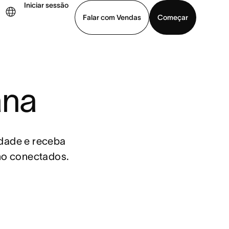
Iniciar sessão
Falar com Vendas
Começar
ja uma demonstração
Baixar o aplicativo
ana
dade e receba 
lho conectados.