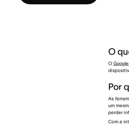
O qu
O
Google 
dispositi
Por 
As ferram
um mesmo
perder in
Com a int