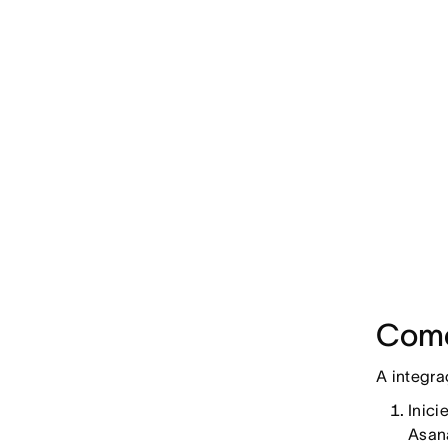
Como
A integra
Inici
Asan