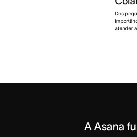
Cola
Dos peque
importânc
atender 
A Asana fu