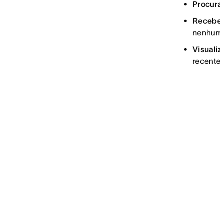
Procura
Recebe
nenhum
Visuali
recent