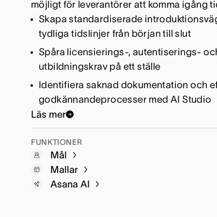
möjligt för leverantörer att komma igång t
och deadliner
Skapa standardiserade introduktionsv
Spåra dokumentation och godkännandes
tydliga tidslinjer från början till slut
olika avdelningar
Samordna tvärfunktionella team enligt ti
Spåra licensierings-, autentiserings- oc
Upptäck potentiella efterlevnadsluckor 
prioriteringar
utbildningskrav på ett ställe
prioritera högriskområden med AI Studi
Automatisera godkännandeprocesser fö
Identifiera saknad dokumentation och ef
upprätthålla efterlevnad
godkännandeprocesser med AI Studio
Upptäck potentiella hinder med AI Studi
Läs mer
kan justera processer efter behov.
formulär
FUNKTIONER
Mallar
Mål
Arbetsflöden
Mallar
Asana AI
Portfolior
Projektvyer
Asana AI