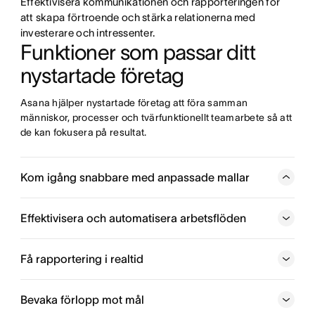
Effektivisera kommunikationen och rapporteringen för
att skapa förtroende och stärka relationerna med
investerare och intressenter.
Funktioner som passar ditt 
nystartade företag
Asana hjälper nystartade företag att föra samman 
människor, processer och tvärfunktionellt teamarbete så att 
de kan fokusera på resultat.
Kom igång snabbare med anpassade mallar
Omvandla vanliga processer till mallar som alla i teamet
kan använda, för att projekten ska rulla på så smidigt som
Effektivisera och automatisera arbetsflöden
möjligt.
Få rapportering i realtid
Bevaka förlopp mot mål