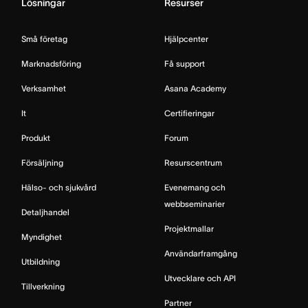
Lösningar
Resurser
Små företag
Hjälpcenter
Marknadsföring
Få support
Verksamhet
Asana Academy
It
Certifieringar
Produkt
Forum
Försäljning
Resurscentrum
Hälso- och sjukvård
Evenemang och
webbseminarier
Detaljhandel
Projektmallar
Myndighet
Användarframgång
Utbildning
Utvecklare och API
Tillverkning
Partner