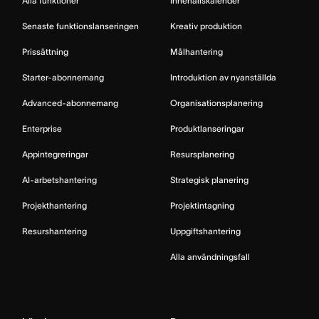
Alla funktioner
Innehållskalender
Senaste funktionslanseringen
Kreativ produktion
Prissättning
Målhantering
Starter-abonnemang
Introduktion av nyanställda
Advanced-abonnemang
Organisationsplanering
Enterprise
Produktlanseringar
Appintegreringar
Resursplanering
AI-arbetshantering
Strategisk planering
Projekthantering
Projektintagning
Resurshantering
Uppgiftshantering
Alla användningsfall