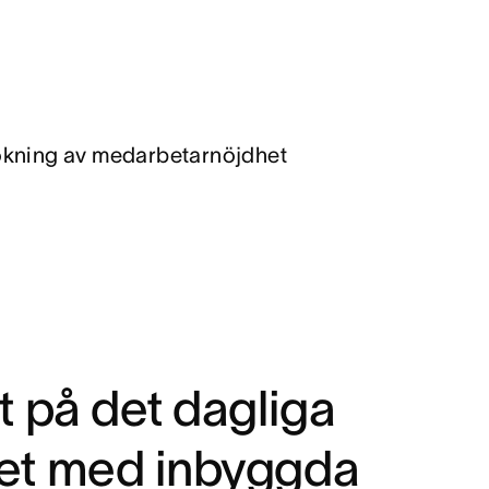
ökning av medarbetarnöjdhet
rt på det dagliga
et med inbyggda