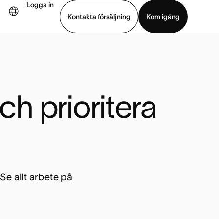
Logga in
Kontakta försäljning
Kom igång
Visa demo
Ladda ned app
h prioritera 
 Se allt arbete på