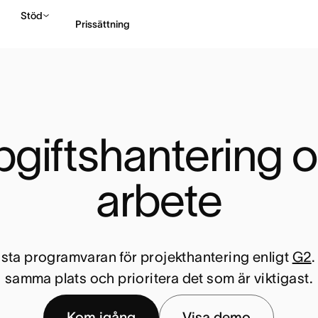
Stöd
Prissättning
Kontakta försäljning
giftshantering oc
arbete
sta programvaran för projekthantering enligt
G2
.
samma plats och prioritera det som är viktigast.
Kom igång
Visa demo