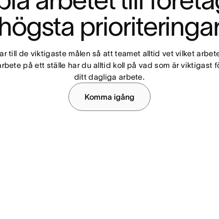
la arbetet till företa
högsta prioriteringa
r till de viktigaste målen så att teamet alltid vet vilket arbet
rbete på ett ställe har du alltid koll på vad som är viktigast f
ditt dagliga arbete.
Komma igång