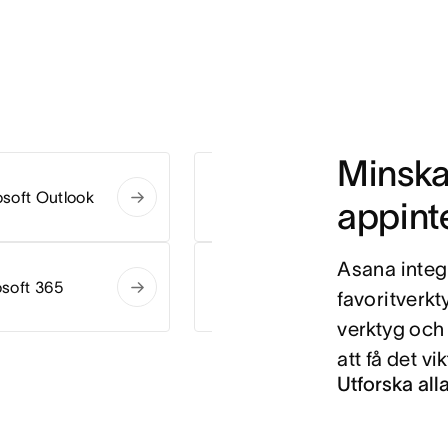
Minska
soft Outlook
Dropbox
appint
Asana integ
soft 365
Microsoft Teams
favoritverkt
verktyg och 
att få det vi
Utforska all