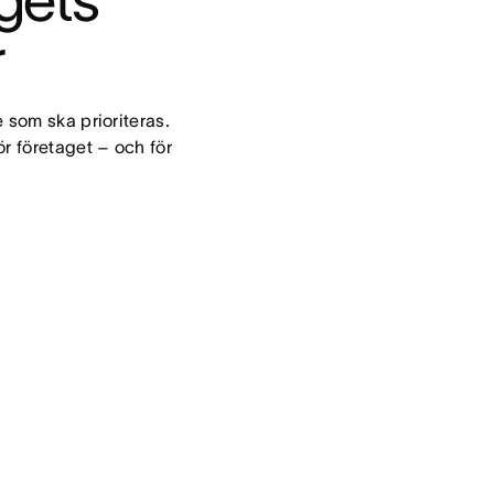
gets 
r
e som ska prioriteras. 
ör företaget – och för 