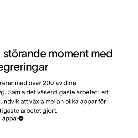
 störande moment med 
Clockwise
egreringar
rerar med över 200 av dina 
Jira
yg. Samla det väsentligaste arbetet i ett 
undvik att växla mellan olika appar för 
ktigaste arbetet gjort.
a appar