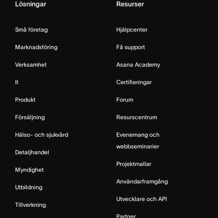
Lösningar
Resurser
Små företag
Hjälpcenter
Marknadsföring
Få support
Verksamhet
Asana Academy
It
Certifieringar
Produkt
Forum
Försäljning
Resurscentrum
Hälso- och sjukvård
Evenemang och
webbseminarier
Detaljhandel
Projektmallar
Myndighet
Användarframgång
Utbildning
Utvecklare och API
Tillverkning
Partner