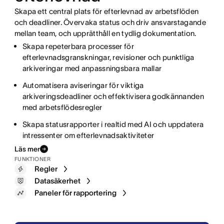
Skapa ett central plats för efterlevnad av arbetsflöden
och deadliner. Övervaka status och driv ansvarstagande
mellan team, och upprätthåll en tydlig dokumentation.
Skapa repeterbara processer för
Effektivisera samordningen mellan bokförings-,
efterlevnadsgranskningar, revisioner och punktliga
ekonomi- och verksamhetsteam med automatiserade
Strukturera komplexa forskningsarbetsflöden med
arkiveringar med anpassningsbara mallar
arbetsflöden
anpassade fält för att spåra viktiga mätvärden,
scenarier och investeringsteorier
Automatisera aviseringar för viktiga
Spåra framsteg i realtid med anpassningsbara paneler
arkiveringsdeadliner och effektivisera godkännanden
som visar status för varje leverans
Anslut forskningspoddar med automatiserade
med arbetsflödesregler
aviseringar, strukturerade överlämningar och tydligt
Standardisera återkommande processer med mallar
ansvarstagande
Skapa statusrapporter i realtid med AI och uppdatera
och uppfyll varje deadline
intressenter om efterlevnadsaktiviteter
Accelerera rutinprocesser och generera riktade
Regler
rapporter för att hålla portfolioledare uppdaterade
Läs mer
Mallar
FUNKTIONER
Paneler för rapportering
Regler
Portfolior
Datasäkerhet
Anpassade fält
Paneler för rapportering
Asana AI