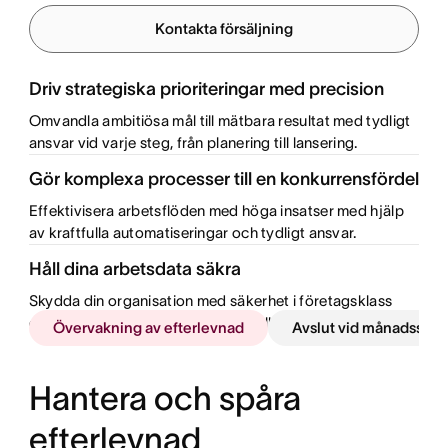
Kontakta försäljning
Driv strategiska prioriteringar med precision
Omvandla ambitiösa mål till mätbara resultat med tydligt
ansvar vid varje steg, från planering till lansering.
Gör komplexa processer till en konkurrensfördel
Effektivisera arbetsflöden med höga insatser med hjälp
av kraftfulla automatiseringar och tydligt ansvar.
Håll dina arbetsdata säkra
Skydda din organisation med säkerhet i företagsklass
och skydda känslig information mellan avdelningar.
Övervakning av efterlevnad
Avslut vid månadsskift
Hantera och spåra
efterlevnad