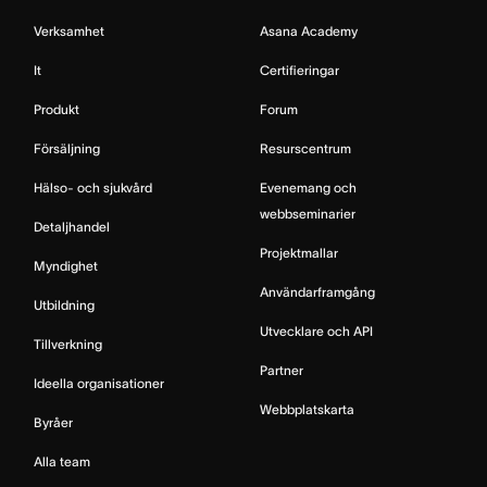
Verksamhet
Asana Academy
It
Certifieringar
Produkt
Forum
Försäljning
Resurscentrum
Hälso- och sjukvård
Evenemang och
webbseminarier
Detaljhandel
Projektmallar
Myndighet
Användarframgång
Utbildning
Utvecklare och API
Tillverkning
Partner
Ideella organisationer
Webbplatskarta
Byråer
Alla team