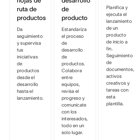
hojas de
desarrollo
Planifica y
ruta de
de
ejecuta el
productos
producto
lanzamiento
de un
Da
Estandariza
producto
seguimiento
el proceso
de inicio a
y supervisa
de
fin.
tus
desarrollo
Seguimiento
iniciativas
de
de
de
productos.
documentos,
productos
Colabora
activos
desde el
entre
creativos y
desarrollo
equipos,
tareas con
hasta el
revisa el
esta
lanzamiento.
progreso y
plantilla.
comunícate
con los
interesados,
todo en un
solo lugar.