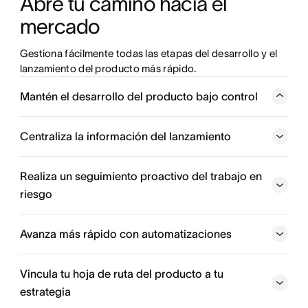
Abre tu camino hacia el 
mercado
Gestiona fácilmente todas las etapas del desarrollo y el 
lanzamiento del producto más rápido.
Mantén el desarrollo del producto bajo control
Organiza las iniciativas por prioridad, así tendrás la
tranquilidad de saber que te estás enfocando en el
Centraliza la información del lanzamiento
trabajo de mayor impacto.
Realiza un seguimiento proactivo del trabajo en
Da seguimiento a las variables
riesgo
Obtén una vista panorámica del trabajo
Avanza más rápido con automatizaciones
Vincula tu hoja de ruta del producto a tu
Identifica obstáculos para el lanzamiento
estrategia