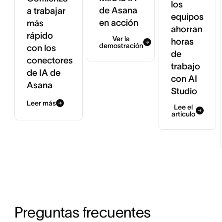
los
de Asana
a trabajar
equipos
en acción
más
ahorran
rápido
Ver la
horas
demostración
con los
de
conectores
trabajo
de IA de
con AI
Asana
Studio
Leer más
Lee el
artículo
Preguntas frecuentes