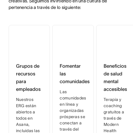
creativas. Seguimos invirtiendo en una cultura de 
pertenencia a través de lo siguiente:
Grupos de
Fomentar
Beneficios
recursos
las
de salud
para
comunidades
mental
empleados
accesibles
Las
comunidades
Nuestros
Terapia y
en línea y
ERG están
coaching
organizadas
abiertos a
gratuitos a
prósperas se
todos en
través de
conectan a
Asana,
Modern
través del
incluidas las
Health