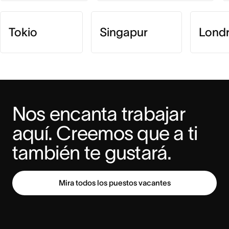
Tokio
Singapur
Lond
Nos encanta trabajar 
aquí. Creemos que a ti 
también te gustará.
Mira todos los puestos vacantes