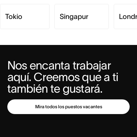
Tokio
Singapur
Lond
Nos encanta trabajar 
aquí. Creemos que a ti 
también te gustará.
Mira todos los puestos vacantes