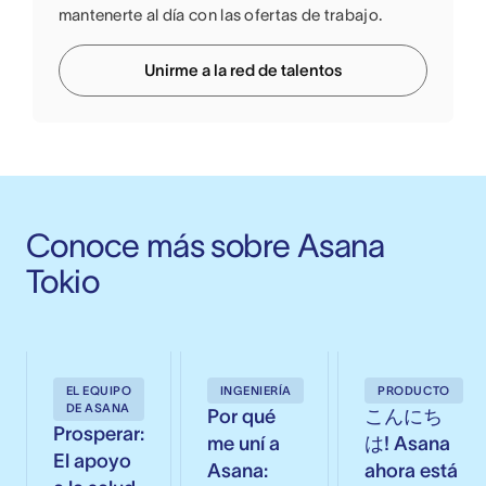
mantenerte al día con las ofertas de trabajo.
Unirme a la red de talentos
Conoce más sobre Asana 
Tokio
EL EQUIPO
INGENIERÍA
PRODUCTO
DE ASANA
Por qué
こんにち
Prosperar:
me uní a
は! Asana
El apoyo
Asana:
ahora está