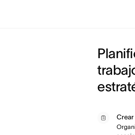
Planif
trabaj
estra
Crear
Organi