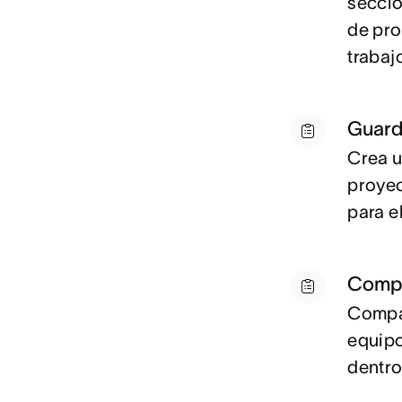
seccio
de pro
trabaj
Guard
C
rea u
proyec
para el
Compa
C
ompa
equipo
dentro