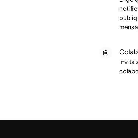
notifi
publiq
mensa
Colab
Invita
colabo