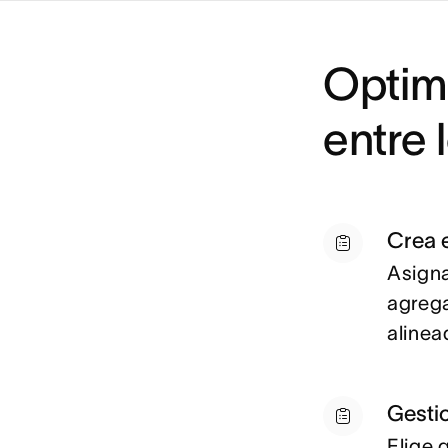
Optimi
entre 
Crea 
A
signa
agrega
alinea
Gesti
E
lige 