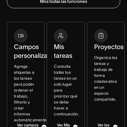
Mira todas las funciones
Campos
Mis
Proyectos
personalizados
tareas
Organiza las
tareas y
Agrega
Consulta
trabaja de
etiquetas a
todas tus
forma
las tareas
tareas en un
colaborativa
para poder
solo lugar
en un
ordenar el
para
espacio
trabajo,
priorizar qué
compartido.
filtrarlo y
se debe
crear
hacer a
informes
continuación.
automáticamente.
Ver campos
Ver Mis
Ver los