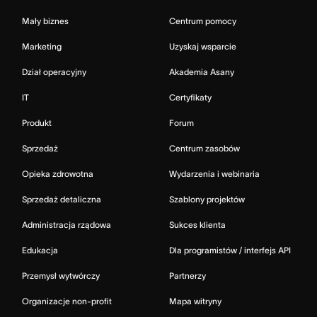
Mały biznes
Centrum pomocy
Marketing
Uzyskaj wsparcie
Dział operacyjny
Akademia Asany
IT
Certyfikaty
Produkt
Forum
Sprzedaż
Centrum zasobów
Opieka zdrowotna
Wydarzenia i webinaria
Sprzedaż detaliczna
Szablony projektów
Administracja rządowa
Sukces klienta
Edukacja
Dla programistów / interfejs API
Przemysł wytwórczy
Partnerzy
Organizacje non-profit
Mapa witryny