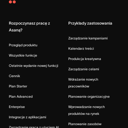
Asana
Home
Rozpoczynasz pracę z
Przykłady zastosowania
Asaną?
Zarządzanie kampaniami
Przegląd produktu
Kalendarz treści
Wszystkie funkcje
Produkcja kreatywna
Ostatnie wydanie nowej funkcji
Zarządzanie celami
Cennik
Wdrażanie nowych
Plan Starter
pracowników
Plan Advanced
Planowanie organizacyjne
Enterprise
Wprowadzanie nowych
produktów na rynek
Integracje z aplikacjami
Planowanie zasobów
Zarządzanie pracą z użyciem AI