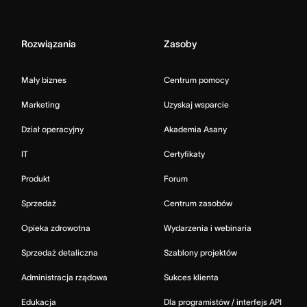
Rozwiązania
Zasoby
Mały biznes
Centrum pomocy
Marketing
Uzyskaj wsparcie
Dział operacyjny
Akademia Asany
IT
Certyfikaty
Produkt
Forum
Sprzedaż
Centrum zasobów
Opieka zdrowotna
Wydarzenia i webinaria
Sprzedaż detaliczna
Szablony projektów
Administracja rządowa
Sukces klienta
Edukacja
Dla programistów / interfejs API