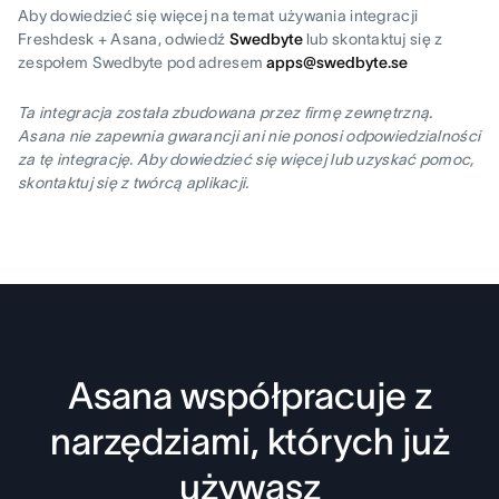
Aby dowiedzieć się więcej na temat używania integracji
Freshdesk + Asana, odwiedź
Swedbyte
lub skontaktuj się z
zespołem Swedbyte pod adresem
apps@swedbyte.se
Ta integracja została zbudowana przez firmę zewnętrzną.
Asana nie zapewnia gwarancji ani nie ponosi odpowiedzialności
za tę integrację. Aby dowiedzieć się więcej lub uzyskać pomoc,
skontaktuj się z twórcą aplikacji.
Asana współpracuje z
narzędziami, których już
używasz