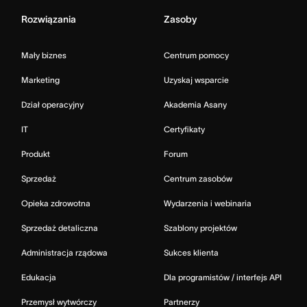
Rozwiązania
Zasoby
Mały biznes
Centrum pomocy
Marketing
Uzyskaj wsparcie
Dział operacyjny
Akademia Asany
IT
Certyfikaty
Produkt
Forum
Sprzedaż
Centrum zasobów
Opieka zdrowotna
Wydarzenia i webinaria
Sprzedaż detaliczna
Szablony projektów
Administracja rządowa
Sukces klienta
Edukacja
Dla programistów / interfejs API
Przemysł wytwórczy
Partnerzy