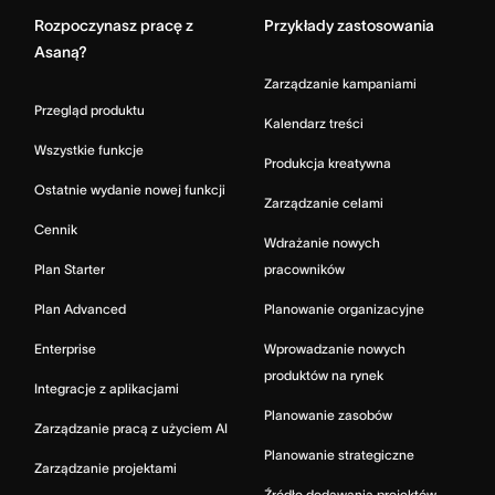
Rozpoczynasz pracę z
Przykłady zastosowania
Asaną?
Zarządzanie kampaniami
Przegląd produktu
Kalendarz treści
Wszystkie funkcje
Produkcja kreatywna
Ostatnie wydanie nowej funkcji
Zarządzanie celami
Cennik
Wdrażanie nowych
Plan Starter
pracowników
Plan Advanced
Planowanie organizacyjne
Enterprise
Wprowadzanie nowych
produktów na rynek
Integracje z aplikacjami
Planowanie zasobów
Zarządzanie pracą z użyciem AI
Planowanie strategiczne
Zarządzanie projektami
Źródło dodawania projektów