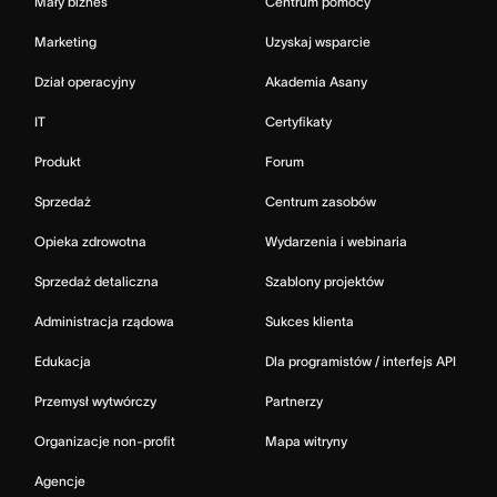
Mały biznes
Centrum pomocy
Marketing
Uzyskaj wsparcie
Dział operacyjny
Akademia Asany
IT
Certyfikaty
Produkt
Forum
Sprzedaż
Centrum zasobów
Opieka zdrowotna
Wydarzenia i webinaria
Sprzedaż detaliczna
Szablony projektów
Administracja rządowa
Sukces klienta
Edukacja
Dla programistów / interfejs API
Przemysł wytwórczy
Partnerzy
Organizacje non-profit
Mapa witryny
Agencje