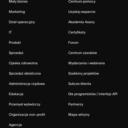
Mały biznes
Centrum pomocy
Marketing
Uzyskaj wsparcie
Dział operacyjny
Akademia Asany
IT
Certyfikaty
Produkt
Forum
Sprzedaż
Centrum zasobów
Opieka zdrowotna
Wydarzenia i webinaria
Sprzedaż detaliczna
Szablony projektów
Administracja rządowa
Sukces klienta
Edukacja
Dla programistów / interfejs API
Przemysł wytwórczy
Partnerzy
Organizacje non-profit
Mapa witryny
Agencje