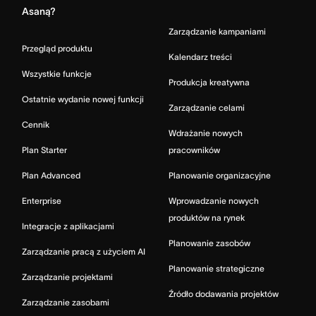
Asaną?
Zarządzanie kampaniami
Przegląd produktu
Kalendarz treści
Wszystkie funkcje
Produkcja kreatywna
Ostatnie wydanie nowej funkcji
Zarządzanie celami
Cennik
Wdrażanie nowych
Plan Starter
pracowników
Plan Advanced
Planowanie organizacyjne
Enterprise
Wprowadzanie nowych
produktów na rynek
Integracje z aplikacjami
Planowanie zasobów
Zarządzanie pracą z użyciem AI
Planowanie strategiczne
Zarządzanie projektami
Źródło dodawania projektów
Zarządzanie zasobami