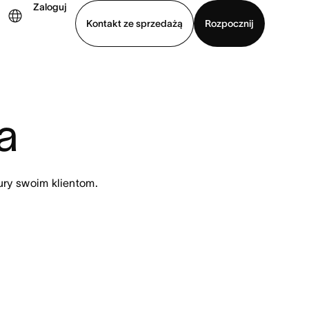
Zaloguj
Kontakt ze sprzedażą
Rozpocznij
Wyświetl prezentację
Pobierz aplikację
a
ury swoim klientom.