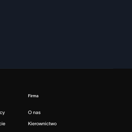
Firma
cy
O nas
cie
Kierownictwo