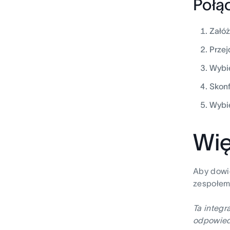
Połąc
Załóż
Przej
Wybie
Skonf
Wybie
Wię
Aby dowie
zespołem 
Ta integr
odpowiedz