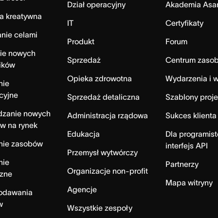
Dział operacyjny
Akademia Asa
a kreatywna
IT
Certyfikaty
nie celami
Produkt
Forum
ie nowych
Sprzedaż
Centrum zaso
ików
Opieka zdrowotna
Wydarzenia i w
nie
cyjne
Sprzedaż detaliczna
Szablony proj
zanie nowych
Administracja rządowa
Sukces klienta
w na rynek
Edukacja
Dla programist
nie zasobów
interfejs API
Przemysł wytwórczy
nie
Partnerzy
Organizacje non-profit
czne
Mapa witryny
Agencje
dodawania
w
Wszystkie zespoły