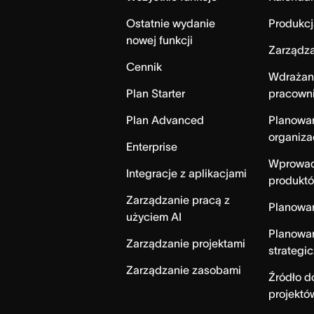
Ostatnie wydanie
Produkcj
nowej funkcji
Zarządza
Cennik
Wdrażan
Plan Starter
pracown
Plan Advanced
Planowa
organiza
Enterprise
Wprowad
Integracje z aplikacjami
produktó
Zarządzanie pracą z
Planowa
użyciem AI
Planowa
Zarządzanie projektami
strategi
Zarządzanie zasobami
Źródło 
projektó