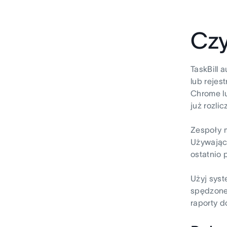
Czy
TaskBill 
lub rejes
Chrome lu
już rozli
Zespoły m
Używając
ostatnio 
Użyj syst
spędzone
raporty d