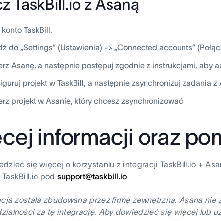
z TaskBill.io z Asaną
 konto TaskBill.
dź do „Settings” (Ustawienia) -> „Connected accounts” (Połąc
rz Asanę, a następnie postępuj zgodnie z instrukcjami, aby 
iguruj projekt w TaskBill, a następnie zsynchronizuj zadania z
rz projekt w Asanie, który chcesz zsynchronizować.
cej informacji oraz p
dzieć się więcej o korzystaniu z integracji TaskBill.io + A
TaskBill.io pod
support@taskbill.io
acja została zbudowana przez firmę zewnętrzną. Asana nie 
ialności za tę integrację. Aby dowiedzieć się więcej lub uz