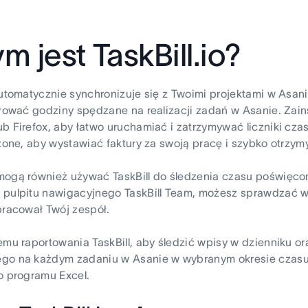
m jest TaskBill.io?
automatycznie synchronizuje się z Twoimi projektami w Asan
trować godziny spędzane na realizacji zadań w Asanie. Zainst
b Firefox, aby łatwo uruchamiać i zatrzymywać liczniki cza
czone, aby wystawiać faktury za swoją pracę i szybko otrzy
ogą również używać TaskBill do śledzenia czasu poświęcone
 pulpitu nawigacyjnego TaskBill Team, możesz sprawdzać w
pracował Twój zespół.
emu raportowania TaskBill, aby śledzić wpisy w dzienniku 
go na każdym zadaniu w Asanie w wybranym okresie czasu. 
o programu Excel.