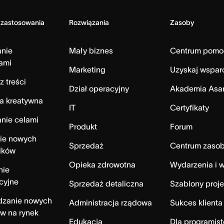
 zastosowania
Rozwiązania
Zasoby
anie
Mały biznes
Centrum pomo
ami
Marketing
Uzyskaj wspar
z treści
Dział operacyjny
Akademia Asa
a kreatywna
IT
Certyfikaty
nie celami
Produkt
Forum
ie nowych
Sprzedaż
Centrum zaso
ików
Opieka zdrowotna
Wydarzenia i w
nie
cyjne
Sprzedaż detaliczna
Szablony proj
zanie nowych
Administracja rządowa
Sukces klienta
w na rynek
Edukacja
Dla programist