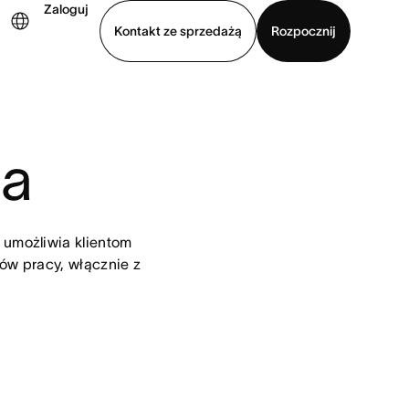
Zaloguj
Kontakt ze sprzedażą
Rozpocznij
Wyświetl prezentację
Pobierz aplikację
na
 umożliwia klientom 
w pracy, włącznie z 