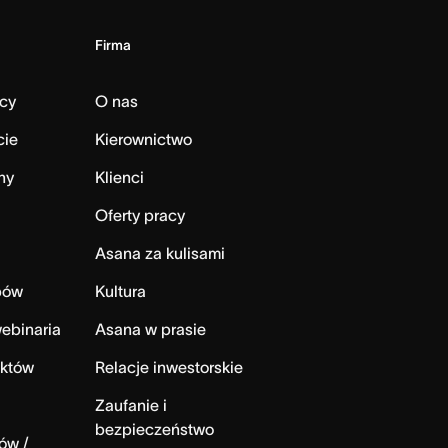
Firma
cy
O nas
cie
Kierownictwo
ny
Klienci
Oferty pracy
Asana za kulisami
bów
Kultura
ebinaria
Asana w prasie
ektów
Relacje inwestorskie
Zaufanie i
bezpieczeństwo
ów /