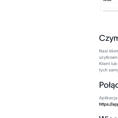
Czym
Nasi kli
użytkowni
Klient l
tych samy
Połą
Aplikacja
https://a