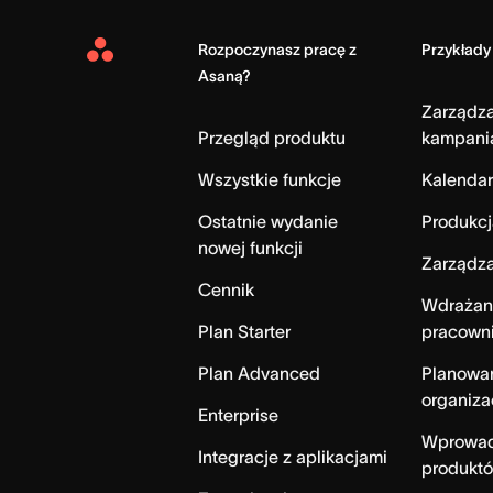
Rozpoczynasz pracę z
Przykłady
Asana
Asaną?
Home
Zarządz
Przegląd produktu
kampani
Wszystkie funkcje
Kalendar
Ostatnie wydanie
Produkcj
nowej funkcji
Zarządza
Cennik
Wdrażan
Plan Starter
pracown
Plan Advanced
Planowa
organiza
Enterprise
Wprowad
Integracje z aplikacjami
produktó