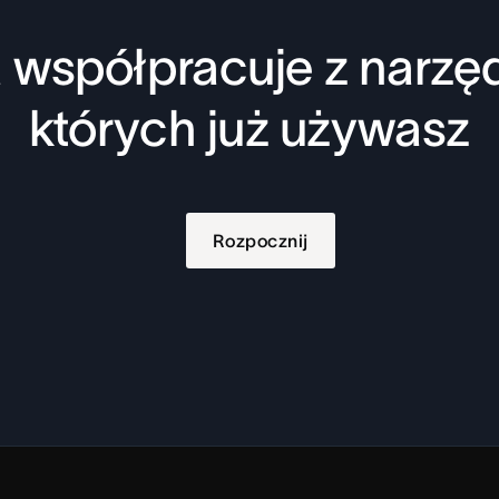
 współpracuje z narzęd
których już używasz
Rozpocznij