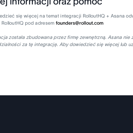
ej informacji oraz pomoc
dzieć się więcej na temat integracji RolloutHQ + Asana o
 RolloutHQ pod adresem
founders@rollout.com
acja została zbudowana przez firmę zewnętrzną. Asana nie 
ialności za tę integrację. Aby dowiedzieć się więcej lub uz