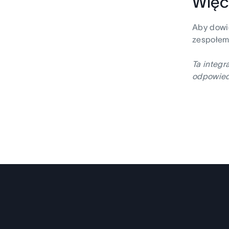
Więc
Aby dowie
zespołem
Ta integr
odpowiedz