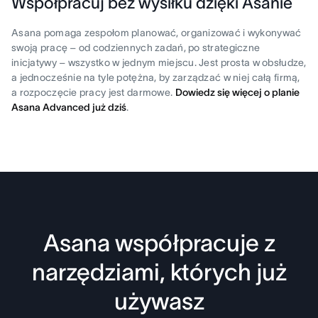
Współpracuj bez wysiłku dzięki Asanie
Asana pomaga zespołom planować, organizować i wykonywać
swoją pracę – od codziennych zadań, po strategiczne
inicjatywy – wszystko w jednym miejscu. Jest prosta w obsłudze,
a jednocześnie na tyle potężna, by zarządzać w niej całą firmą,
a rozpoczęcie pracy jest darmowe.
Dowiedz się więcej o planie
Asana Advanced już dziś
.
Asana współpracuje z
narzędziami, których już
używasz