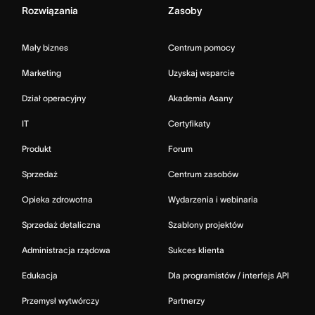
Rozwiązania
Zasoby
Mały biznes
Centrum pomocy
Marketing
Uzyskaj wsparcie
Dział operacyjny
Akademia Asany
IT
Certyfikaty
Produkt
Forum
Sprzedaż
Centrum zasobów
Opieka zdrowotna
Wydarzenia i webinaria
Sprzedaż detaliczna
Szablony projektów
Administracja rządowa
Sukces klienta
Edukacja
Dla programistów / interfejs API
Przemysł wytwórczy
Partnerzy