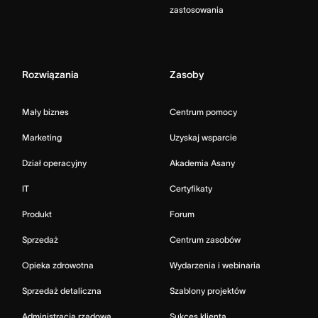
zastosowania
Rozwiązania
Zasoby
Mały biznes
Centrum pomocy
Marketing
Uzyskaj wsparcie
Dział operacyjny
Akademia Asany
IT
Certyfikaty
Produkt
Forum
Sprzedaż
Centrum zasobów
Opieka zdrowotna
Wydarzenia i webinaria
Sprzedaż detaliczna
Szablony projektów
Administracja rządowa
Sukces klienta