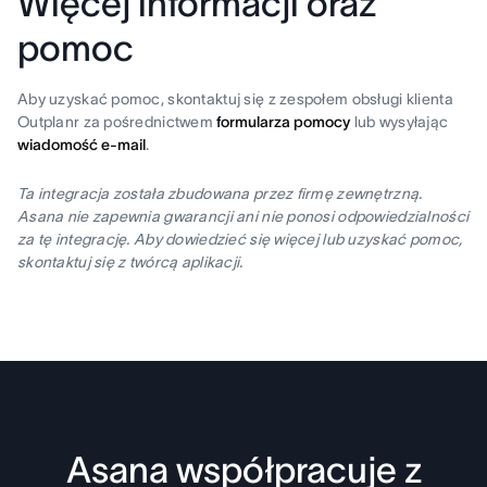
Więcej informacji oraz
pomoc
Aby uzyskać pomoc, skontaktuj się z zespołem obsługi klienta
Outplanr za pośrednictwem
formularza pomocy
lub wysyłając
wiadomość e-mail
.
Ta integracja została zbudowana przez firmę zewnętrzną.
Asana nie zapewnia gwarancji ani nie ponosi odpowiedzialności
za tę integrację. Aby dowiedzieć się więcej lub uzyskać pomoc,
skontaktuj się z twórcą aplikacji.
Asana współpracuje z