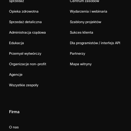
Sprzedaż
Centrum zasobów
Opieka zdrowotna
Wydarzenia i webinaria
Sprzedaż detaliczna
Szablony projektów
Administracja rządowa
Sukces klienta
Edukacja
Dla programistów / interfejs API
Przemysł wytwórczy
Partnerzy
Organizacje non-profit
Mapa witryny
Agencje
Wszystkie zespoły
Firma
O nas