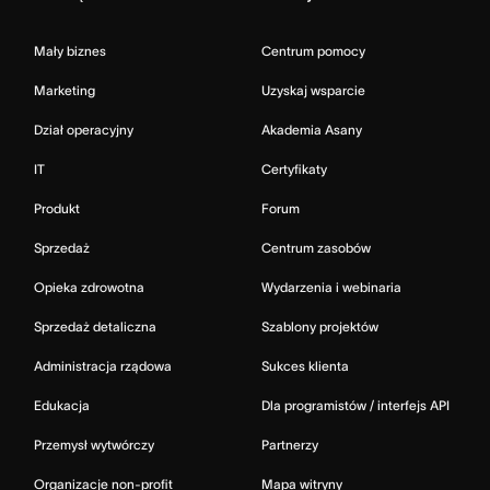
Mały biznes
Centrum pomocy
Marketing
Uzyskaj wsparcie
Dział operacyjny
Akademia Asany
IT
Certyfikaty
Produkt
Forum
Sprzedaż
Centrum zasobów
Opieka zdrowotna
Wydarzenia i webinaria
Sprzedaż detaliczna
Szablony projektów
Administracja rządowa
Sukces klienta
Edukacja
Dla programistów / interfejs API
Przemysł wytwórczy
Partnerzy
Organizacje non-profit
Mapa witryny