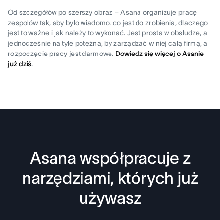
Od szczegółów po szerszy obraz – Asana organizuje pracę
zespołów tak, aby było wiadomo, co jest do zrobienia, dlaczego
jest to ważne i jak należy to wykonać. Jest prosta w obsłudze, a
jednocześnie na tyle potężna, by zarządzać w niej całą firmą, a
rozpoczęcie pracy jest darmowe.
Dowiedz się więcej o Asanie
już dziś
.
Asana współpracuje z
narzędziami, których już
używasz