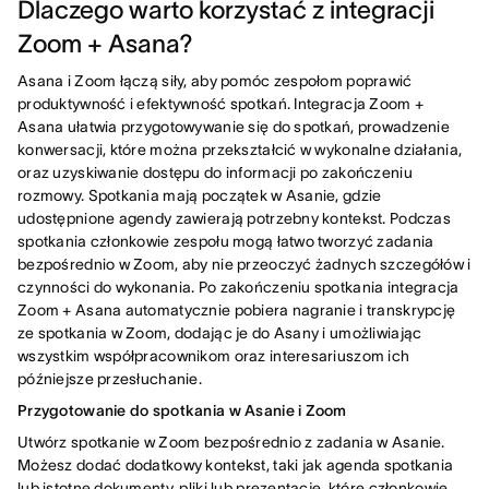
Dlaczego warto korzystać z integracji
Zoom + Asana?
Asana i Zoom łączą siły, aby pomóc zespołom poprawić
produktywność i efektywność spotkań. Integracja Zoom +
Asana ułatwia przygotowywanie się do spotkań, prowadzenie
konwersacji, które można przekształcić w wykonalne działania,
oraz uzyskiwanie dostępu do informacji po zakończeniu
rozmowy. Spotkania mają początek w Asanie, gdzie
udostępnione agendy zawierają potrzebny kontekst. Podczas
spotkania członkowie zespołu mogą łatwo tworzyć zadania
bezpośrednio w Zoom, aby nie przeoczyć żadnych szczegółów i
czynności do wykonania. Po zakończeniu spotkania integracja
Zoom + Asana automatycznie pobiera nagranie i transkrypcję
ze spotkania w Zoom, dodając je do Asany i umożliwiając
wszystkim współpracownikom oraz interesariuszom ich
późniejsze przesłuchanie.
Przygotowanie do spotkania w Asanie i Zoom
Utwórz spotkanie w Zoom bezpośrednio z zadania w Asanie.
Możesz dodać dodatkowy kontekst, taki jak agenda spotkania
lub istotne dokumenty, pliki lub prezentacje, które członkowie