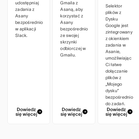
udostępniaj
Gmaila z
Selektor
zadania z
Asaną, aby
plików z
Asany
korzystać z
Dysku
bezpośrednio
Asany
Google jest
w aplikacji
bezpośrednio
zintegrowany
Slack.
ze swojej
z okienkiem
skrzynki
zadania w
odbiorczej w
Asanie,
Gmailu.
umożliwiając
Ci łatwe
dołączanie
plików z
„Mojego
dysku”
bezpośrednio
do zadań.
Dowiedz
Dowiedz
Dowiedz
się więcej
się więcej
się więcej