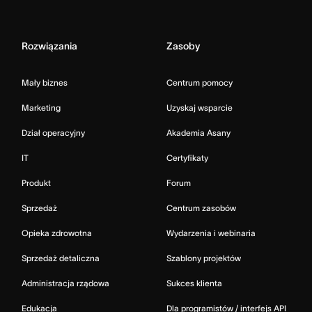
Rozwiązania
Zasoby
Mały biznes
Centrum pomocy
Marketing
Uzyskaj wsparcie
Dział operacyjny
Akademia Asany
IT
Certyfikaty
Produkt
Forum
Sprzedaż
Centrum zasobów
Opieka zdrowotna
Wydarzenia i webinaria
Sprzedaż detaliczna
Szablony projektów
Administracja rządowa
Sukces klienta
Edukacja
Dla programistów / interfejs API