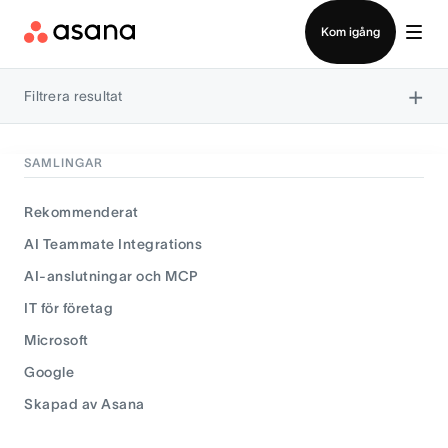
Kontakta försäljning
Kom igång
×
Filtrera resultat
SAMLINGAR
Rekommenderat
AI Teammate Integrations
AI-anslutningar och MCP
IT för företag
Microsoft
Google
Skapad av Asana