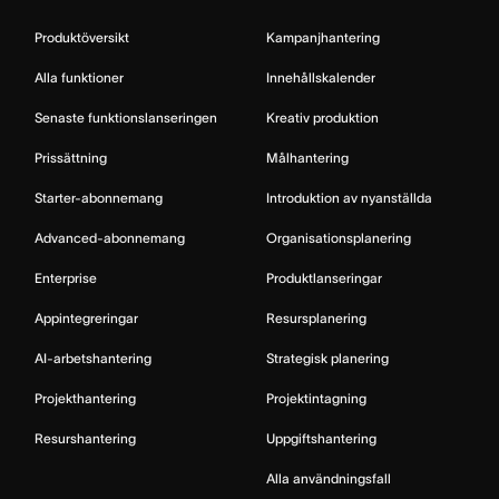
Produktöversikt
Kampanjhantering
Alla funktioner
Innehållskalender
Senaste funktionslanseringen
Kreativ produktion
Prissättning
Målhantering
Starter-abonnemang
Introduktion av nyanställda
Advanced-abonnemang
Organisationsplanering
Enterprise
Produktlanseringar
Appintegreringar
Resursplanering
AI-arbetshantering
Strategisk planering
Projekthantering
Projektintagning
Resurshantering
Uppgiftshantering
Alla användningsfall