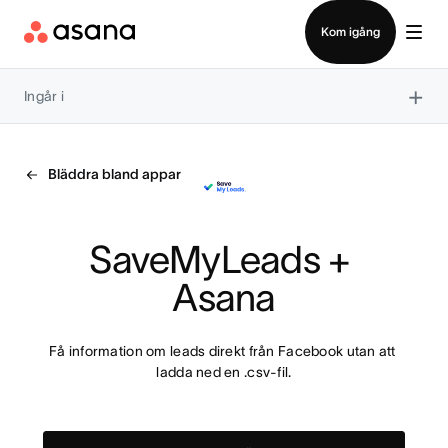
Kontakta försäljning
Kom igång
×
Ingår i
Bläddra bland appar
SaveMyLeads + 
Asana
Få information om leads direkt från Facebook utan att 
ladda ned en .csv-fil.