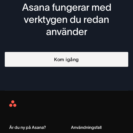
Asana fungerar med
verktygen du redan
använder
Kom igång
Asana
Home
Är du ny på Asana?
Användningsfall