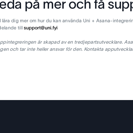
reda på mer och få sup
l lära dig mer om hur du kan använda Uni + Asana-integre
elande till
support@uni.fyi
ppintegreringen är skapad av en tredjepartsutvecklare. Asa
ngen och tar inte heller ansvar för den. Kontakta apputveckla