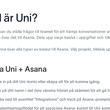
 är Uni?
n du ställa frågor till teamet för att främja konversationer som
 över det till Asana. Dela upp varje beslut i uppgifter och t
na över alla typer av beslut till Asana. Välj projekt, tilldel
fa Uni + Asana
 in på ditt Uni-konto eller skapa ett för att komma igång.
a på ditt namn i det övre vänstra hörnet på skärmen för att gå till
ra ned till avsnittet ”Integrations” och tryck på Asana-prompt
autentiseringsflödet för att associera Asana-kontot till Uni-kont