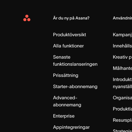
Är du ny på Asana?
Användnin
Asana
Home
Produktöversikt
Kampanj
Alla funktioner
Innehåll
Senaste
Kreativ 
funktionslanseringen
Målhante
Prissättning
Introdukt
Starter-abonnemang
nyanstäl
Advanced-
Organisa
abonnemang
Produktl
Enterprise
Resurspl
Appintegreringar
Strategi