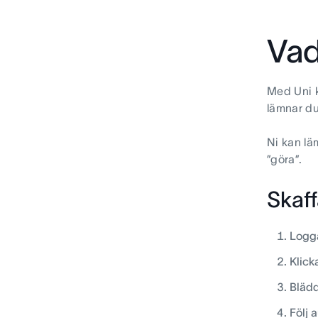
Vad
Med Uni ka
lämnar du
Ni kan läm
”göra”.
Skaf
Logga
Klick
Blädd
Följ 