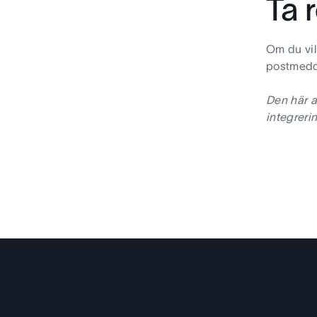
Ta 
Om du vil
postmedd
Den här a
integreri