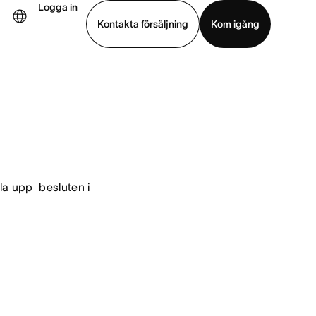
Logga in
Kontakta försäljning
Kom igång
Visa demo
Ladda ned app
a upp  besluten i 