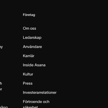
Företag
Om oss
Ledarskap
my
Användare
Karriär
Inside Asana
m
Kultur
h
Press
er
Investerarrelationer
Förtroende och
gång
säkerhet