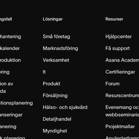
gsfall
Lösningar
Resurser
hantering
Små företag
Hjälpcenter
skalender
Marknadsföring
Få support
produktion
Verksamhet
Asana Acade
ring
It
Certifieringar
ion av
Produkt
Forum
lda
Försäljning
Resurscentru
tionsplanering
Hälso- och sjukvård
Evenemang oc
anseringar
webbseminari
Detaljhandel
anering
Projektmallar
Myndighet
sk planering
Användarfram