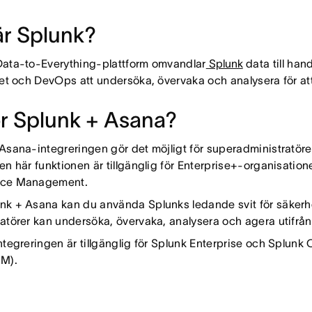
är Splunk?
ata-to-Everything-plattform omvandlar
Splunk
data till han
het och DevOps att undersöka, övervaka och analysera för att
ör Splunk + Asana?
Asana-integreringen gör det möjligt för superadministratöre
en här funktionen är tillgänglig för Enterprise+-organisation
nce Management.
k + Asana kan du använda Splunks ledande svit för säkerh
atörer kan undersöka, övervaka, analysera och agera utifrå
ntegreringen är tillgänglig för Splunk Enterprise och Splu
IM).