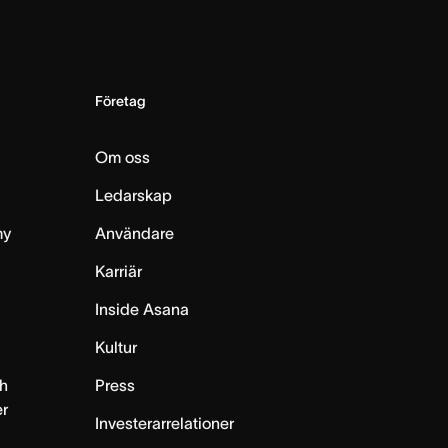
Företag
Om oss
Ledarskap
my
Användare
Karriär
Inside Asana
m
Kultur
h
Press
er
Investerarrelationer