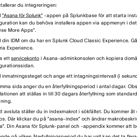
tallerar du integreringen:
l
”Asana för Splunk”
-appen på Splunkbase för att starta ins
guration kan du behöva installera appen via appmenyn i det 
wse More Apps”.
ll din IDM om du har en Splunk Cloud Classic Experience. Gå 
ria Experience.
a ett
servicekonto
i Asana-adminkonsolen och kopiera domän-I
gurationssidan.
ll inmatningssteget och ange ett intagningsintervall (i sekun
mma sida anger du en återfyllningsperiod i antal dagar. Ob
llationen att ställas in till 30 dagars återfyllning som standar
ning.
tt avsluta ställer du in indexmakrot i sökfältet. Du kommer å
s. Där klickar du på ”asana-index” och ändrar makrobeskrivn
a”. Din Asana för Splunk-panel och -appendix kommer att börj
nde på vilken återfyllningsperiod du har valt kan det ta fler