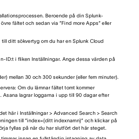
tallationsprocessen. Beroende på din Splunk-
övre fältet och sedan via ”Find more Apps” eller
till ditt sökvertyg om du har en Splunk Cloud
D:t i fliken Inställningar. Ange dessa värden på
der) mellan 30 och 300 sekunder (eller fem minuter).
servera: Om du lämnar fältet tomt kommer
d. Asana lagrar loggarna i upp till 90 dagar efter
t det här i Inställningar > Advanced Search > Search
ingen till ”index={ditt indexnamn}” och klickar på
a fyllas på när du har slutfört det här steget.
a timmar innan en fullständig intagning av data