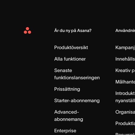
Är du ny på Asana?
Användnin
Asana
Home
Produktöversikt
Kampanj
Alla funktioner
Innehåll
Senaste
Kreativ 
funktionslanseringen
Målhante
Prissättning
Introdukt
Starter-abonnemang
nyanstäl
Advanced-
Organisa
abonnemang
Produktl
Enterprise
Resurspl