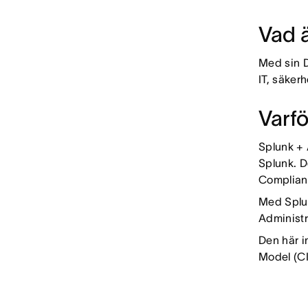
Vad 
Med sin D
IT, säker
Varf
Splunk + 
Splunk. D
Complia
Med Splun
Administr
Den här i
Model (C