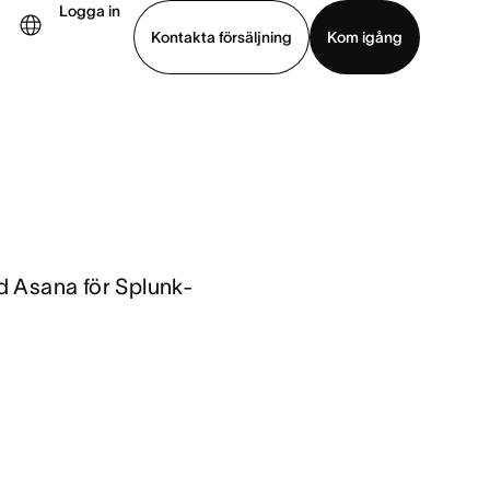
Logga in
Kontakta försäljning
Kom igång
Visa demo
Ladda ned app
d Asana för Splunk-