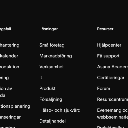
gsfall
Lösningar
Resurser
hantering
Små företag
Hjälpcenter
skalender
Marknadsföring
Få support
produktion
Verksamhet
Asana Acade
ring
It
Certifieringar
ion av
Produkt
Forum
lda
Försäljning
Resurscentru
tionsplanering
Hälso- och sjukvård
Evenemang oc
anseringar
webbseminari
Detaljhandel
anering
Projektmallar