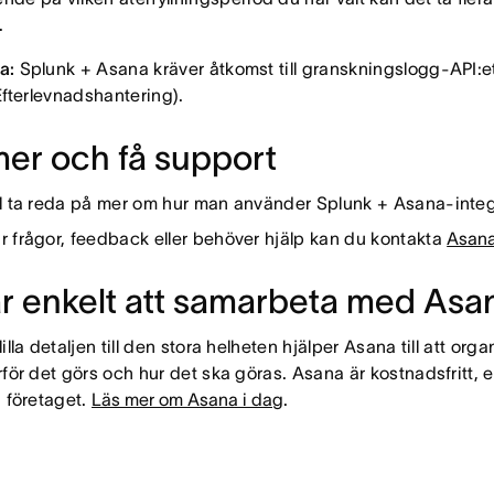
.
a:
Splunk + Asana kräver åtkomst till granskningslogg-API:et (
 Efterlevnadshantering).
mer och få support
l ta reda på mer om hur man använder Splunk + Asana-integr
 frågor, feedback eller behöver hjälp kan du kontakta
Asana
är enkelt att samarbeta med Asa
illa detaljen till den stora helheten hjälper Asana till att or
för det görs och hur det ska göras. Asana är kostnadsfritt, enk
a företaget.
Läs mer om Asana i dag
.