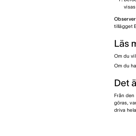
visas
Observer
tillägget
Läs 
Om du vil
Om du har
Det 
Från den l
göras, var
driva hel