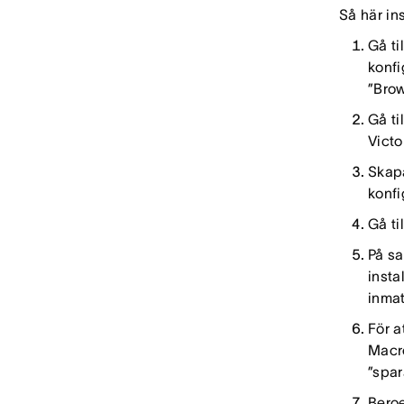
Så här ins
Gå til
konfi
”Bro
Gå ti
Victo
Skap
konfi
Gå ti
På sa
insta
inmat
För a
Macro
”spar
Beroe