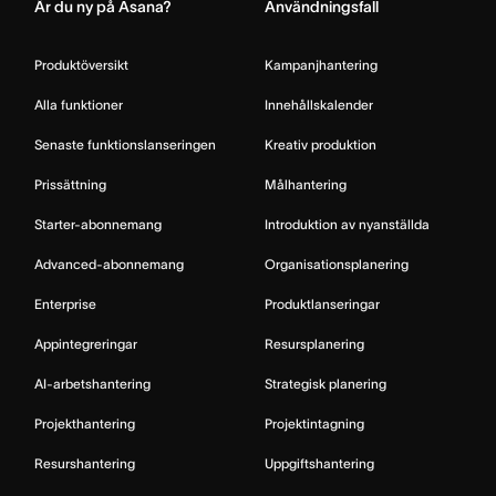
Är du ny på Asana?
Användningsfall
Produktöversikt
Kampanjhantering
Alla funktioner
Innehållskalender
Senaste funktionslanseringen
Kreativ produktion
Prissättning
Målhantering
Starter-abonnemang
Introduktion av nyanställda
Advanced-abonnemang
Organisationsplanering
Enterprise
Produktlanseringar
Appintegreringar
Resursplanering
AI-arbetshantering
Strategisk planering
Projekthantering
Projektintagning
Resurshantering
Uppgiftshantering