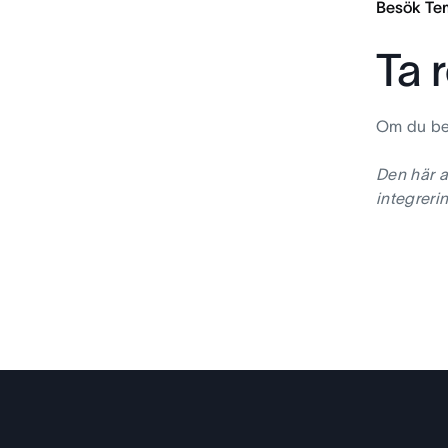
Besök Te
Ta 
Om du be
Den här a
integreri