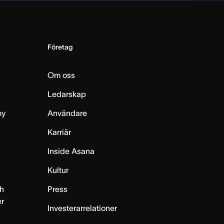
Företag
Om oss
Ledarskap
my
Användare
Karriär
Inside Asana
m
Kultur
h
Press
er
Investerarrelationer