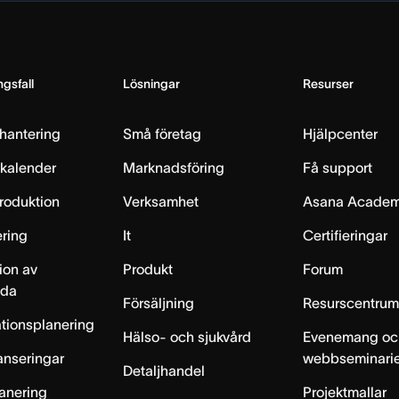
gsfall
Lösningar
Resurser
hantering
Små företag
Hjälpcenter
skalender
Marknadsföring
Få support
produktion
Verksamhet
Asana Acade
ring
It
Certifieringar
ion av
Produkt
Forum
lda
Försäljning
Resurscentru
tionsplanering
Hälso- och sjukvård
Evenemang oc
anseringar
webbseminari
Detaljhandel
anering
Projektmallar