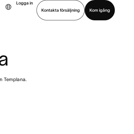
Logga in
Kontakta försäljning
Kom igång
Visa demo
Ladda ned app
a
ån Templana.