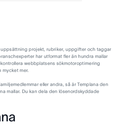
 uppsättning projekt, rubriker, uppgifter och taggar
anschexperter har utformat fler än hundra mallar
m, kontrollera webbplatsens sökmotoroptimering
h mycket mer.
 familjemedlemmar eller andra, så är Templana den
egna mallar. Du kan dela den lösenordskyddade
ana