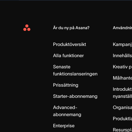
Är du ny på Asana?
Användnin
Asana
Home
Produktöversikt
Kampanj
Alla funktioner
Innehåll
Senaste
Kreativ 
funktionslanseringen
Målhante
Prissättning
Introdukt
Starter-abonnemang
nyanstäl
Advanced-
Organisa
abonnemang
Produktl
Enterprise
Resurspl