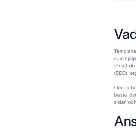
Vad
Templana 
som hjälp
för att d
(SEO), o
Om du beh
bästa lös
sidan och
Ans