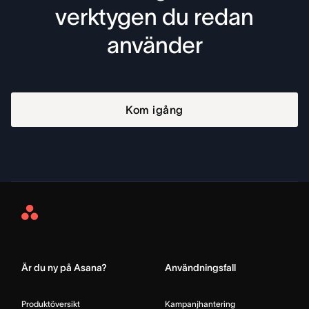
verktygen du redan
använder
Kom igång
Asana
Home
Är du ny på Asana?
Användningsfall
Produktöversikt
Kampanjhantering