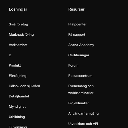
Lösningar
Resurser
Små företag
Hjälpcenter
Marknadsföring
Få support
Verksamhet
Asana Academy
It
Certifieringar
Produkt
Forum
Försäljning
Resurscentrum
Hälso- och sjukvård
Evenemang och
webbseminarier
Detaljhandel
Projektmallar
Myndighet
Användarframgång
Utbildning
Utvecklare och API
Tillverkning