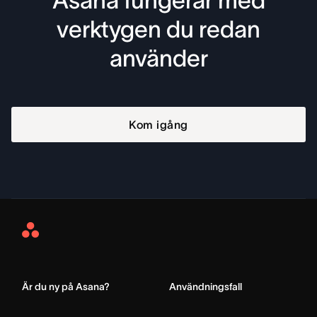
Asana fungerar med
verktygen du redan
använder
Kom igång
Asana
Home
Är du ny på Asana?
Användningsfall