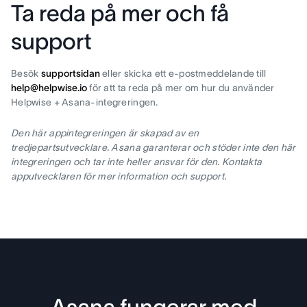
Ta reda på mer och få
support
Besök
supportsidan
eller skicka ett e-postmeddelande till
help@helpwise.io
för att ta reda på mer om hur du använder
Helpwise + Asana-integreringen.
Den här appintegreringen är skapad av en
tredjepartsutvecklare. Asana garanterar och stöder inte den här
integreringen och tar inte heller ansvar för den. Kontakta
apputvecklaren för mer information och support.