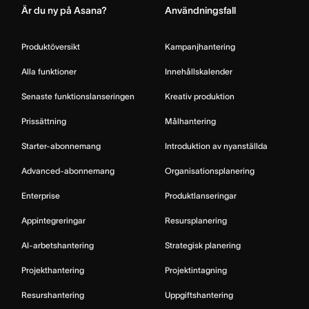
Är du ny på Asana?
Användningsfall
Produktöversikt
Kampanjhantering
Alla funktioner
Innehållskalender
Senaste funktionslanseringen
Kreativ produktion
Prissättning
Målhantering
Starter-abonnemang
Introduktion av nyanställda
Advanced-abonnemang
Organisationsplanering
Enterprise
Produktlanseringar
Appintegreringar
Resursplanering
AI-arbetshantering
Strategisk planering
Projekthantering
Projektintagning
Resurshantering
Uppgiftshantering