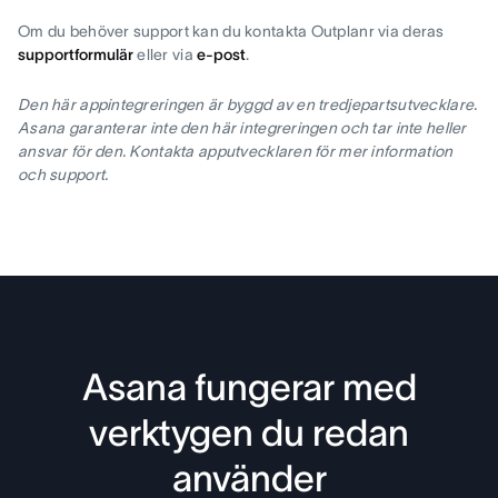
Om du behöver support kan du kontakta Outplanr via deras
supportformulär
eller via
e-post
.
Den här appintegreringen är byggd av en tredjepartsutvecklare.
Asana garanterar inte den här integreringen och tar inte heller
ansvar för den. Kontakta apputvecklaren för mer information
och support.
Asana fungerar med
verktygen du redan
använder