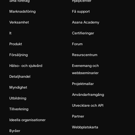
Små företag
Hjälpcenter
Marknadsföring
Få support
Verksamhet
Asana Academy
It
Certifieringar
Produkt
Forum
Försäljning
Resurscentrum
Hälso- och sjukvård
Evenemang och
webbseminarier
Detaljhandel
Projektmallar
Myndighet
Användarframgång
Utbildning
Utvecklare och API
Tillverkning
Partner
Ideella organisationer
Webbplatskarta
Byråer