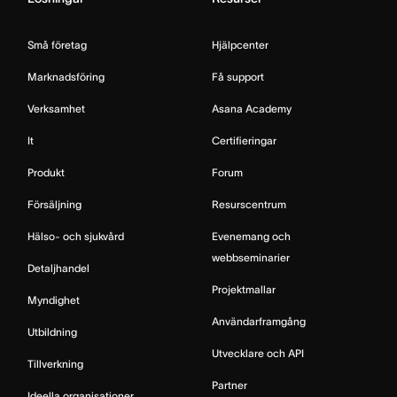
Små företag
Hjälpcenter
Marknadsföring
Få support
Verksamhet
Asana Academy
It
Certifieringar
Produkt
Forum
Försäljning
Resurscentrum
Hälso- och sjukvård
Evenemang och
webbseminarier
Detaljhandel
Projektmallar
Myndighet
Användarframgång
Utbildning
Utvecklare och API
Tillverkning
Partner
Ideella organisationer