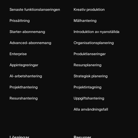
Senaste funktionslanseringen
Kreativ produktion
Prissättning
Målhantering
Starter-abonnemang
Introduktion av nyanställda
Advanced-abonnemang
Organisationsplanering
Enterprise
Produktlanseringar
Appintegreringar
Resursplanering
AI-arbetshantering
Strategisk planering
Projekthantering
Projektintagning
Resurshantering
Uppgiftshantering
Alla användningsfall
Lösningar
Resurser