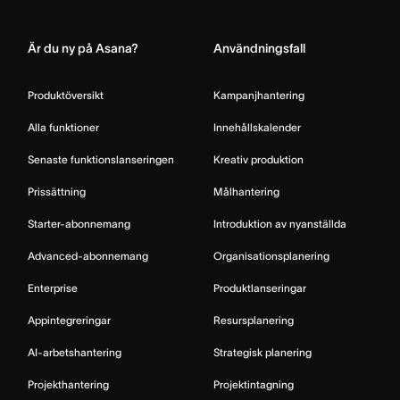
Home
Är du ny på Asana?
Användningsfall
Produktöversikt
Kampanjhantering
Alla funktioner
Innehållskalender
Senaste funktionslanseringen
Kreativ produktion
Prissättning
Målhantering
Starter-abonnemang
Introduktion av nyanställda
Advanced-abonnemang
Organisationsplanering
Enterprise
Produktlanseringar
Appintegreringar
Resursplanering
AI-arbetshantering
Strategisk planering
Projekthantering
Projektintagning