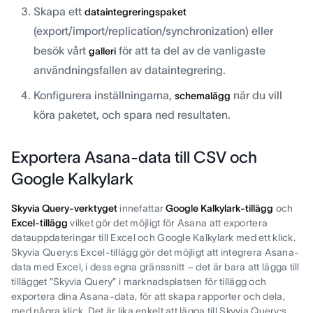
Skapa ett
dataintegreringspaket
(export/import/replication/synchronization) eller
besök vårt
för att ta del av de vanligaste
galleri
användningsfallen av dataintegrering.
Konfigurera inställningarna,
när du vill
schemalägg
köra paketet, och spara ned resultaten.
Exportera Asana-data till CSV och
Google Kalkylark
Skyvia Query-verktyget
innefattar
Google Kalkylark-tillägg
och
Excel-tillägg
vilket gör det möjligt för Asana att exportera
datauppdateringar till Excel och Google Kalkylark med ett klick.
Skyvia Query:s Excel-tillägg gör det möjligt att integrera Asana-
data med Excel, i dess egna gränssnitt – det är bara att lägga till
tillägget ”Skyvia Query” i marknadsplatsen för tillägg och
exportera dina Asana-data, för att skapa rapporter och dela,
med några klick. Det är lika enkelt att lägga till Skyvia Query:s