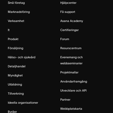
Små företag
Hjälpcenter
Marknadsföring
Få support
Verksamhet
Asana Academy
It
Certifieringar
Produkt
Forum
Försäljning
Resurscentrum
Hälso- och sjukvård
Evenemang och
webbseminarier
Detaljhandel
Projektmallar
Myndighet
Användarframgång
Utbildning
Utvecklare och API
Tillverkning
Partner
Ideella organisationer
Webbplatskarta
Byråer