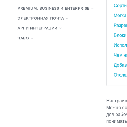
Сорти
PREMIUM, BUSINESS И ENTERPRISE
Метки
ЭЛЕКТРОННАЯ ПОЧТА
Разре
API И ИНТЕГРАЦИИ
Блоки
ЧАВО
Испол
Чем н
Добав
Отсле
Настраив
Можно со
для рабо
понимать