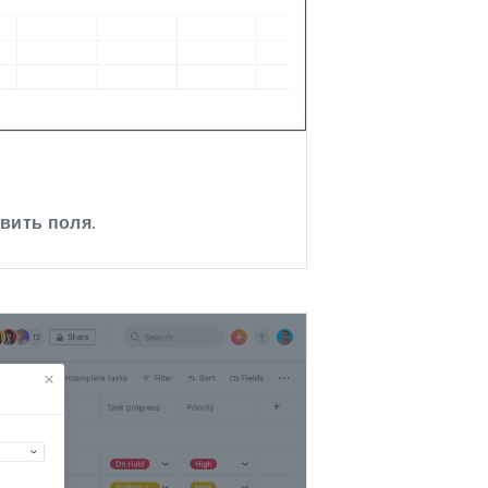
вить поля
.