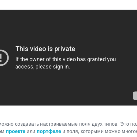
можно создавать настраиваемые поля двух типов. Это по
ном
проекте
или
портфеле
и поля, которыми можно многок