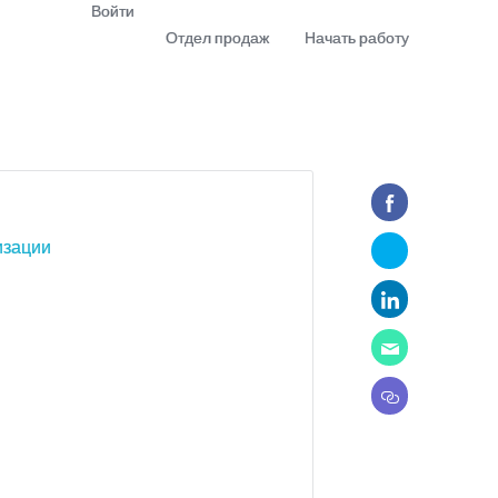
Войти
Отдел продаж
Начать работу
demo
Download app
изации