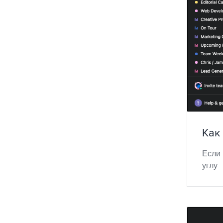
Как
Если 
углу