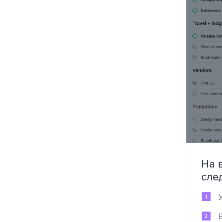
На 
сле