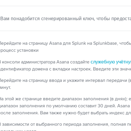
Вам понадобится сгенерированный ключ, чтобы предостав
Перейдите на страницу Asana для Splunk на Splunkbase, чтоб
процесс установки
служебную учётну
В консоли администратора Asana создайте
идентификатор домена с вкладки настроек. Введите эти знач
Перейдите на страницу ввода и укажите интервал передачи (в
инут.
На этой же странице введите диапазон заполнения (в днях); е
диапазон заполнения по умолчанию составит 30 дней. Asana 
после заполнения. Вам также нужно будет выбрать индекс дл
В зависимости от выбранного периода заполнения, полная п