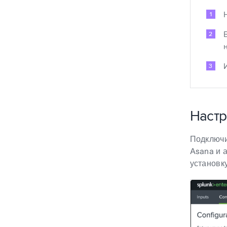
Настр
Подключи
Asana и 
установку