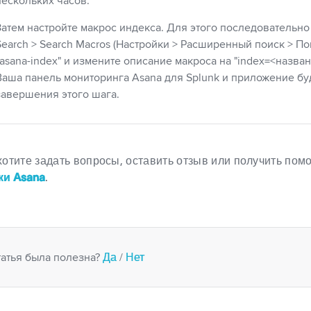
нескольких часов.
Затем настройте макрос индекса. Для этого последовательно
Search > Search Macros (Настройки > Расширенный поиск > По
“asana-index" и измените описание макроса на "index=<назва
Ваша панель мониторинга Asana для Splunk и приложение бу
завершения этого шага.
хотите задать вопросы, оставить отзыв или получить по
ки Asana
.
Да
Нет
татья была полезна?
/