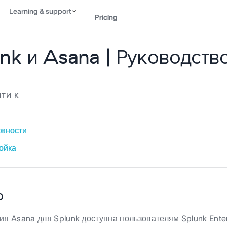
Learning & support
Pricing
unk и Asana | Руководств
Contact sales
View 
ТИ К
жности
ойка
р
ия Asana для Splunk доступна пользователям Splunk Enter