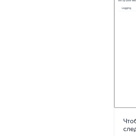
Что
сле