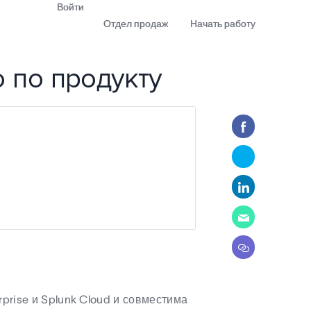
Войти
Отдел продаж
Начать работу
о по продукту
demo
Download app
prise и Splunk Cloud и совместима