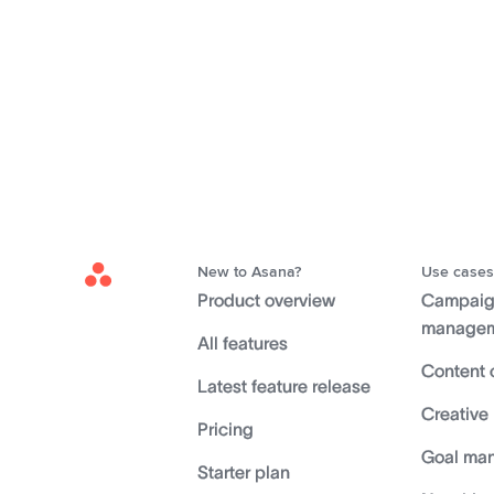
New to Asana?
Use cases
Asana
Product overview
Campai
Home
manage
All features
Content 
Latest feature release
Creative
Pricing
Goal ma
Starter plan